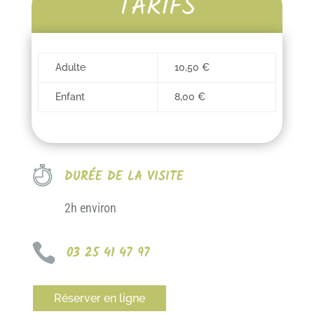
TARIFS
Adulte
10,50 €
Enfant
8,00 €
DURÉE DE LA VISITE
2h environ

03 25 41 47 97
Réserver en ligne